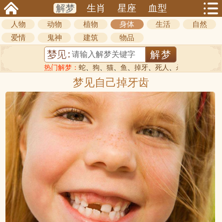
解梦
生肖
星座
血型
人物
动物
植物
身体
生活
自然
爱情
鬼神
建筑
物品
热门解梦：
蛇
、
狗
、
猫
、
鱼
、
掉牙
、
死人
、
杀人
梦见自己掉牙齿