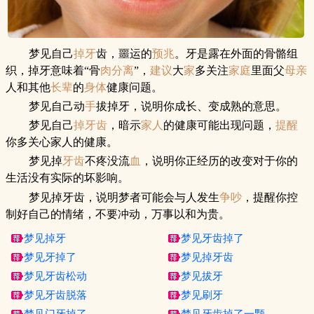
梦见自己
掉牙
齿，噩运的
预兆
。牙是露在外面的骨骼组
织，掉牙意味着“骨
肉
分离
”，
建议
大
家
多关注
家庭
里面父
母亲
人和其他
长辈
的
身体
健康问题。
梦见自己动
手
拔掉牙，说明你成长、变成熟的意思。
梦见自己
掉牙齿
，暗示
家人
的健康可能出现问题，
提醒
你多关心家人的健康。
梦见掉
牙齿
不疼没流
血
，说明你正经历的改变对于你的
生活没有实际的坏影响。
梦见掉牙齿，说明梦者可能会与人发生
争吵
，提醒你控
制好自己的情绪，不要冲动，万事以和为贵。
梦见掉牙
梦见牙齿掉了
梦见牙掉了
梦见掉牙齿
梦见牙齿松动
梦见拔牙
梦见牙齿脱落
梦见刷牙
梦见门牙掉了
梦见牙齿掉了一颗