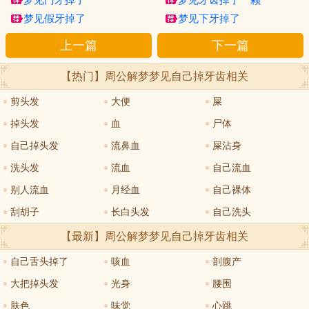
梦见假牙掉了
梦见下牙掉了
上一篇
下一篇
【热门】周公解梦
梦见自己掉牙齿
相关
剪头发
大便
屎
掉头发
血
尸体
自己掉头发
流鼻血
屎沾身
洗头发
流血
自己流血
别人流血
月经血
自己裸体
刮胡子
长白头发
自己洗头
【最新】周公解梦
梦见自己掉牙齿
相关
自己舌头掉了
咳血
剖腹产
大把掉头发
光身
腰围
肤色
味觉
心跳