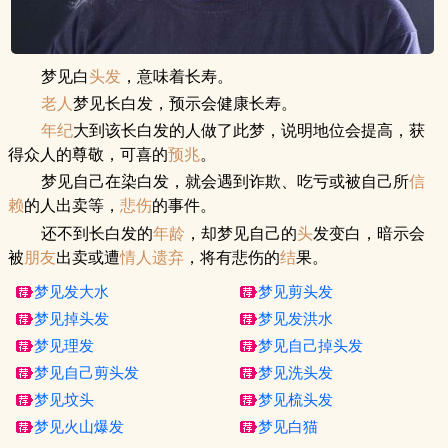
梦见白
头发
，意味着长寿。
老人
梦见长白发，预示会健康长寿。
年纪
大到该长白发的人做了此梦，说明地位会提高，获
得众人的尊敬，可喜的
预兆
。
梦见自己在染白发，就会遇到诈欺、吃亏或被自己所
信
赖
的人出卖等，
悲伤
的事件。
还不到长白发的
年龄
，却梦见自己的
头
发变白，暗示会
被
朋友
出卖或遭
情人
遗弃
，将有悲伤的
结
果。
梦见发大水
梦见剪头发
梦见掉头发
梦见发洪水
梦见理发
梦见自己掉头发
梦见自己剪头发
梦见洗头发
梦见坟头
梦见梳头发
梦见火山爆发
梦见白猫