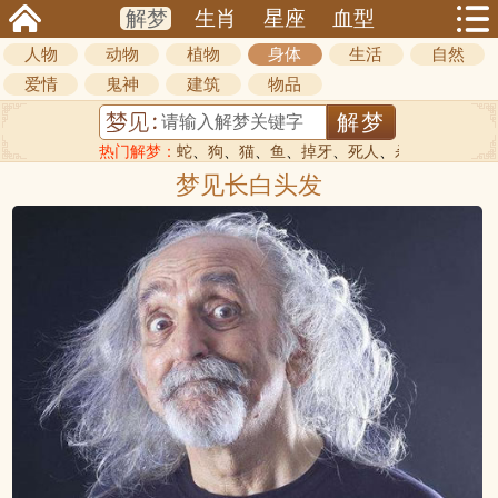
解梦
生肖
星座
血型
人物
动物
植物
身体
生活
自然
爱情
鬼神
建筑
物品
热门解梦：
蛇
、
狗
、
猫
、
鱼
、
掉牙
、
死人
、
杀人
梦见长白头发