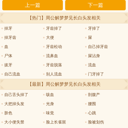
上一篇
下一篇
【热门】周公解梦
梦见长白头发
相关
掉牙
牙齿掉了
牙掉了
掉牙齿
大便
屎
血
牙齿松动
自己掉牙齿
尸体
流鼻血
屎沾身
拔牙
牙齿脱落
流血
自己流血
别人流血
门牙掉了
【最新】周公解梦
梦见长白头发
相关
自己舌头掉了
咳血
剖腹产
大把掉头发
光身
腰围
肤色
味觉
心跳
大小便失禁
脸上长雀斑
脸被划伤