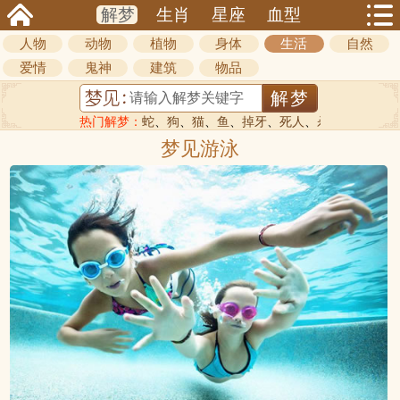
解梦
生肖
星座
血型
人物
动物
植物
身体
生活
自然
爱情
鬼神
建筑
物品
热门解梦：
蛇
、
狗
、
猫
、
鱼
、
掉牙
、
死人
、
杀人
梦见游泳