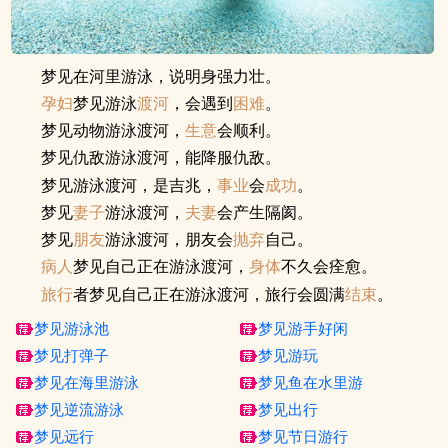
梦见在河里游泳，说明身强力壮。
孕妇
梦见游泳
渡河
，会遇到
困难
。
梦见动物游泳渡河，
生意
会顺利。
梦见仇敌游泳渡河，能降服仇敌。
梦见游泳渡河，是吉兆，
事业
会
成功
。
梦见
妻子
游泳渡河，
夫妻
会产生隔阂。
梦见
朋友
游泳渡河，朋友会
抛弃
自己。
病人
梦见自己正在游泳渡河，
身体
不久会痊愈。
旅行
者梦见自己正在游泳渡河，旅行会圆满
结束
。
梦见游泳池
梦见游手好闲
梦见打弹子
梦见游玩
梦见在海里游泳
梦见鱼在水里游
梦见逆流游泳
梦见出行
梦见远行
梦见节日游行