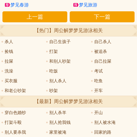
梦见春游
梦见旅游
上一篇
下一篇
【热门】周公解梦
梦见游泳
相关
杀人
自己生孩子
自己杀人
捡钱
打架
被追杀
拉屎
和别人吵架
自己拉屎
洗澡
吃饭
考试
买衣服
别人杀人
吃鱼
和老公吵架
吵架
开车
【最新】周公解梦
梦见游泳
相关
穿白色婚纱
别人杀羊
开山
打架斗殴
别人抢我钱
别人被水淹
别人要杀我
家里被淹
回家的路