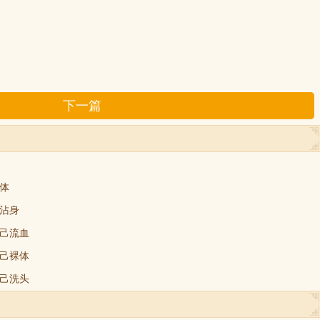
下一篇
体
沾身
己流血
己裸体
己洗头