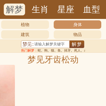
解梦
生肖
星座
血型
植物
身体
建筑
物品
热门解梦：
蛇
、
狗
、
猫
、
鱼
、
掉牙
、
死人
、
杀人
梦见牙齿松动