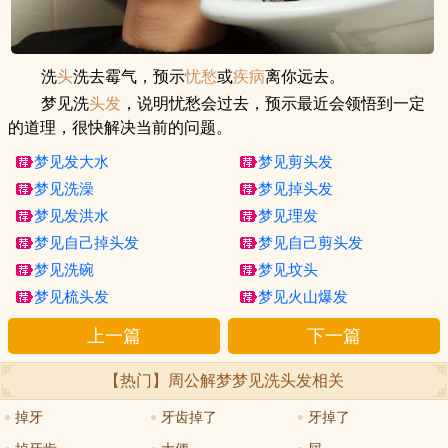
洗
头
洗去霉气，预示
忧愁
或
疾病
离你远去。
梦见洗
头发
，说明忧愁会过去，预示最近会领悟到一定
的道理，很快解决当前的问题。
梦见发大水
梦见剪头发
梦见洗澡
梦见掉头发
梦见发洪水
梦见理发
梦见自己掉头发
梦见自己剪头发
梦见洗碗
梦见坟头
梦见梳头发
梦见火山爆发
上一篇
下一篇
【热门】周公解梦
梦见洗头发
相关
掉牙
牙齿掉了
牙掉了