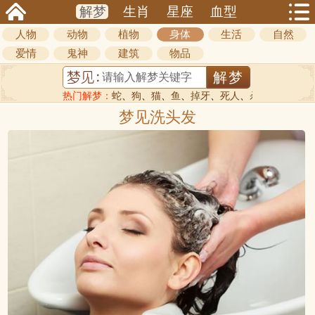
解梦
生肖
星座
血型
人物
动物
植物
身体
生活
自然
爱情
鬼神
建筑
物品
热门解梦：
蛇
、
狗
、
猫
、
鱼
、
掉牙
、
死人
、
杀人
梦见洗头发