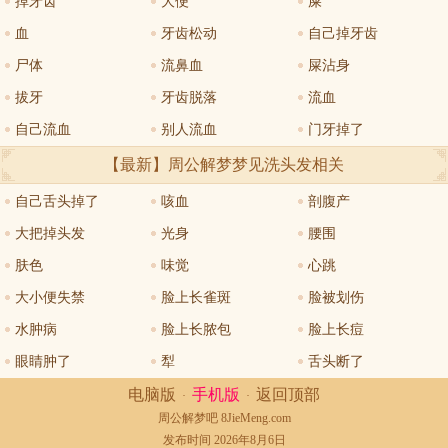
掉牙齿
大便
屎
血
牙齿松动
自己掉牙齿
尸体
流鼻血
屎沾身
拔牙
牙齿脱落
流血
自己流血
别人流血
门牙掉了
【最新】周公解梦
梦见洗头发
相关
自己舌头掉了
咳血
剖腹产
大把掉头发
光身
腰围
肤色
味觉
心跳
大小便失禁
脸上长雀斑
脸被划伤
水肿病
脸上长脓包
脸上长痘
眼睛肿了
犁
舌头断了
电脑版
手机版
返回顶部
·
·
周公解梦
吧 8JieMeng.com
发布时间 2026年8月6日