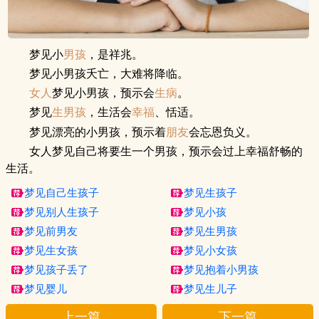
梦见小
男孩
，是祥兆。
梦见小男孩夭亡，大难将降临。
女人
梦见小男孩，预示会
生病
。
梦见
生男孩
，生活会
幸福
、恬适。
梦见漂亮的小男孩，预示着
朋友
会忘恩负义。
女人梦见自己将要生一个男孩，预示会过上幸福舒畅的
生活。
梦见自己生孩子
梦见生孩子
梦见别人生孩子
梦见小孩
梦见前男友
梦见生男孩
梦见生女孩
梦见小女孩
梦见孩子丢了
梦见抱着小男孩
梦见婴儿
梦见生儿子
上一篇
下一篇