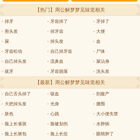
【热门】周公解梦
梦见味觉
相关
掉牙
牙齿掉了
牙掉了
剪头发
掉牙齿
大便
屎
掉头发
血
牙齿松动
自己掉牙齿
尸体
自己掉头发
流鼻血
屎沾身
拔牙
牙齿脱落
洗头发
【最新】周公解梦
梦见味觉
相关
自己舌头掉了
咳血
剖腹产
大把掉头发
光身
腰围
肤色
心跳
大小便失禁
脸上长雀斑
脸被划伤
水肿病
脸上长脓包
脸上长痘
眼睛肿了