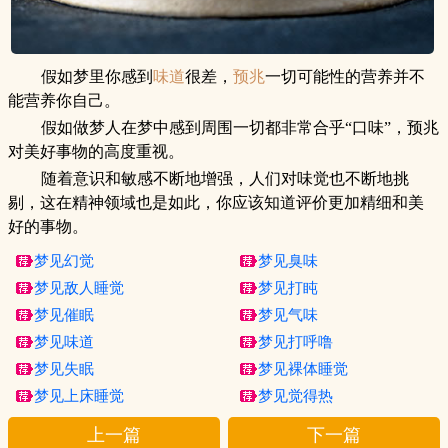
假如梦里你感到
味道
很差，
预兆
一切可能性的营养并不
能营养你自己。
假如做梦人在梦中感到周围一切都非常合乎“口味”，预兆
对美好事物的高度重视。
随着意识和敏感不断地增强，人们对味觉也不断地挑
剔，这在精神领域也是如此，你应该知道评价更加精细和美
好的事物。
梦见幻觉
梦见臭味
梦见敌人睡觉
梦见打盹
梦见催眠
梦见气味
梦见味道
梦见打呼噜
梦见失眠
梦见裸体睡觉
梦见上床睡觉
梦见觉得热
上一篇
下一篇