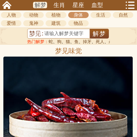
解梦
生肖
星座
血型
人物
动物
植物
身体
生活
自然
爱情
鬼神
建筑
物品
热门解梦：
蛇
、
狗
、
猫
、
鱼
、
掉牙
、
死人
、
杀人
梦见味觉