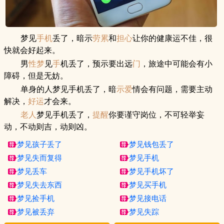
梦见
手机
丢了，暗示
劳累
和
担心
让你的健康运不佳，很
快就会好起来。
男
性梦
见
手
机丢了，预示要出远
门
，旅途中可能会有小
障碍，但是无妨。
单身的人梦见手机丢了，暗
示爱
情会有问题，需要主动
解决，
好运
才会来。
老人
梦见手机丢了，
提醒
你要谨守岗位，不可轻举妄
动，不动则吉，动则凶。
梦见孩子丢了
梦见钱包丢了
梦见失而复得
梦见手机
梦见丢车
梦见手机坏了
梦见失去东西
梦见买手机
梦见捡手机
梦见接电话
梦见被丢弃
梦见失踪