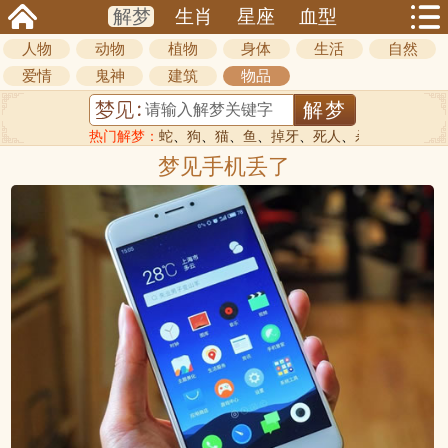
解梦
生肖
星座
血型
人物
动物
植物
身体
生活
自然
爱情
鬼神
建筑
物品
热门解梦：
蛇
、
狗
、
猫
、
鱼
、
掉牙
、
死人
、
杀人
梦见手机丢了