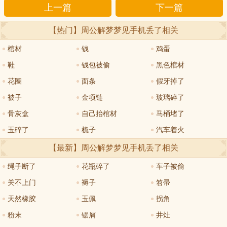
上一篇
下一篇
【热门】周公解梦
梦见手机丢了
相关
棺材
钱
鸡蛋
鞋
钱包被偷
黑色棺材
花圈
面条
假牙掉了
被子
金项链
玻璃碎了
骨灰盒
自己抬棺材
马桶堵了
玉碎了
梳子
汽车着火
【最新】周公解梦
梦见手机丢了
相关
绳子断了
花瓶碎了
车子被偷
关不上门
褥子
笤帚
天然橡胶
玉佩
拐角
粉末
锯屑
井灶