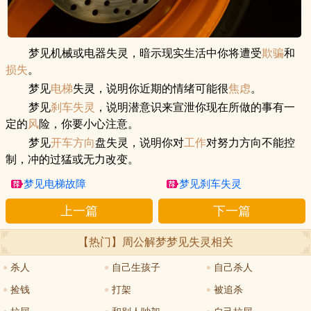
梦见机械或电器失灵，暗示现实生活中你将遭受
欺骗
和
损失
。
梦见
电梯
失灵，说明你近期的情绪可能很
焦虑
。
梦见
刹车失灵
，说明潜意识来宣泄你现在所做的事有一
定的
风
险，你要小心注意。
梦见
开车
方向
盘失灵，说明你对
工作
对努力方向不能控
制，冲的过猛或无力改变。
梦见电梯故障
梦见刹车失灵
上一篇
下一篇
【热门】周公解梦
梦见失灵
相关
杀人
自己生孩子
自己杀人
捡钱
打架
被追杀