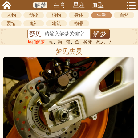
解梦
生肖
星座
血型
人物
动物
植物
身体
生活
自然
爱情
鬼神
建筑
物品
热门解梦：
蛇
、
狗
、
猫
、
鱼
、
掉牙
、
死人
、
杀人
梦见失灵