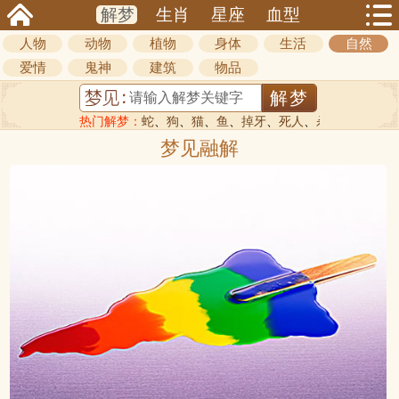
解梦
生肖
星座
血型
人物
动物
植物
身体
生活
自然
爱情
鬼神
建筑
物品
热门解梦：
蛇
、
狗
、
猫
、
鱼
、
掉牙
、
死人
、
杀人
梦见融解