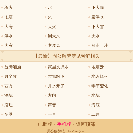
着火
水
下大雨
地震
火
发洪水
大海
大火
下大雪
洪水
刮大风
大水
火灾
龙卷风
河水上涨
【最新】周公解梦
梦见融解
相关
波涛汹涌
家里发洪水
地震云
月全食
大雪纷飞
水入煤火
西方
井水开了
季节变化
深坑
方向
水坑
腐烂
声音
海底
冬季
一月
二月
电脑版
手机版
返回顶部
·
·
周公解梦
吧 8JieMeng.com