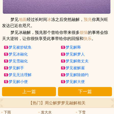
梦见
地面
经过长时间
冰
冻之后突然融解，
预兆
你离兴旺
发达已近在咫尺。
梦见冰融解，预兆那个曾给你带来很多
烦恼
的事将会惊
天大逆转，让你很快享受此事带给你的回报和
快乐
。
梦见被炒鱿鱼
梦见解释
梦见冰融化
梦见解梦人
梦见雪融化
梦见解救丈夫
梦见解手
梦见被解雇
梦见无法理解
梦见解除婚约
梦见解小便
梦见解大便
上一篇
下一篇
【热门】周公解梦
梦见融解
相关
下雨
发大水
下雪