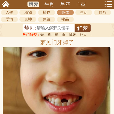
解梦
生肖
星座
血型
人物
动物
植物
身体
生活
自然
爱情
鬼神
建筑
物品
热门解梦：
蛇
、
狗
、
猫
、
鱼
、
掉牙
、
死人
、
杀人
梦见门牙掉了