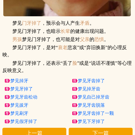
梦见
门
牙掉了
，预示会与人产生
矛盾
。
梦见门牙掉了，也暗示
长辈
的健康出现问题。
男孩
梦见门牙掉了，也可能是对
父亲
的
恐惧
。
梦见门牙掉了，是对“
衰老
悲哀”或“弃旧换新”的心理反
映。
梦见门牙掉了，还表示“丢了
脸
”或是“说话不谨慎”等心理
反映意义。
梦见掉牙
梦见牙齿掉了
梦见牙掉了
梦见掉牙齿
梦见牙齿松动
梦见自己掉牙齿
梦见拔牙
梦见牙齿脱落
梦见刷牙
梦见牙齿掉了一颗
梦见假牙掉了
梦见下牙掉了
上一篇
下一篇