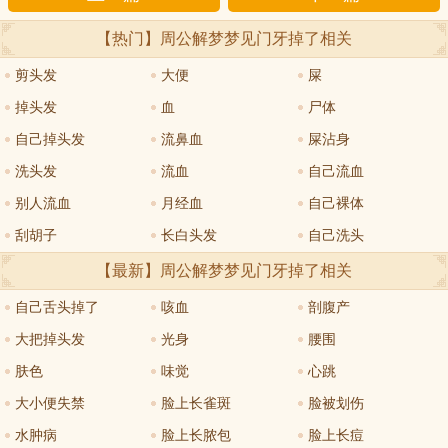
【热门】周公解梦
梦见门牙掉了
相关
剪头发
大便
屎
掉头发
血
尸体
自己掉头发
流鼻血
屎沾身
洗头发
流血
自己流血
别人流血
月经血
自己裸体
刮胡子
长白头发
自己洗头
【最新】周公解梦
梦见门牙掉了
相关
自己舌头掉了
咳血
剖腹产
大把掉头发
光身
腰围
肤色
味觉
心跳
大小便失禁
脸上长雀斑
脸被划伤
水肿病
脸上长脓包
脸上长痘