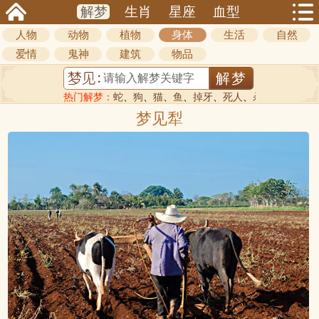
解梦
生肖
星座
血型
人物
动物
植物
身体
生活
自然
爱情
鬼神
建筑
物品
热门解梦：
蛇
、
狗
、
猫
、
鱼
、
掉牙
、
死人
、
杀人
梦见犁