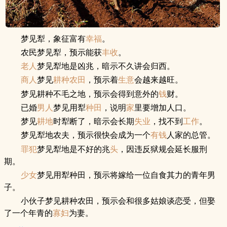
梦见犁，象征富有
幸福
。
农民梦见犁，预示能获
丰收
。
老人
梦见犁地是凶兆，暗示不久讲会归西。
商人
梦见
耕种
农田
，预示着
生意
会越来越旺。
梦见耕种不毛之地，预示会得到意外的
钱
财。
已婚
男人
梦见用犁
种田
，说明
家
里要增加人口。
梦见
耕地
时犁断了，暗示会长期
失业
，找不到
工作
。
梦见犁地农夫，预示很快会成为一个
有钱
人家的总管。
罪犯
梦见犁地是不好的兆
头
，因违反狱规会延长服刑
期。
少女
梦见用犁种田，预示将嫁给一位自食其力的青年男
子。
小伙子梦见耕种农田，预示会和很多姑娘谈恋受，但娶
了一个年青的
寡妇
为妻。