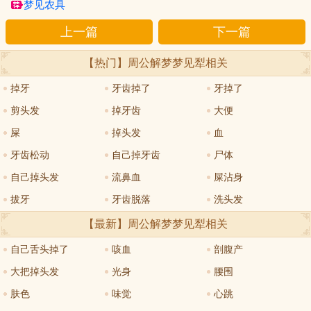
梦见农具
上一篇
下一篇
【热门】周公解梦
梦见犁
相关
掉牙
牙齿掉了
牙掉了
剪头发
掉牙齿
大便
屎
掉头发
血
牙齿松动
自己掉牙齿
尸体
自己掉头发
流鼻血
屎沾身
拔牙
牙齿脱落
洗头发
【最新】周公解梦
梦见犁
相关
自己舌头掉了
咳血
剖腹产
大把掉头发
光身
腰围
肤色
味觉
心跳