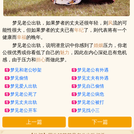
梦见老公出轨，如果梦者的丈夫还很年轻，则
风
流的可
能性很大，但如果梦者的丈夫已有
年纪
了，则代表将有一个
健康而
幸福
的晚年。
梦见老公出轨，说明潜意识中你感到了
婚姻
压力，你老
公很优秀或你看低了自己的
魅力
，因此在内心深处总有危机
感，由于压力和
担心
而做此梦。
梦见和老公吵架
梦见老公有外遇
梦见偷情
梦见丈夫有外遇
梦见爱人出轨
梦见自己偷情
梦见老公死了
梦见老公病危
梦见丈夫出轨
梦见老公被打
梦见老公开车
梦见找小三
上一篇
下一篇