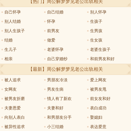
【热门】周公解梦
梦见老公出轨
相关
自己怀孕
自己结婚
别人怀孕
别人结婚
怀孕
生孩子
别人生孩子
前男友
生男孩
结婚
做爱
生女孩
生儿子
老婆怀孕
老婆生孩子
相亲
自己穿婚纱
和前男友和好
【最新】周公解梦
梦见老公出轨
相关
被人追求
男朋友冷淡
爱上网友
女网友
男友生病
被男友甩
被男友折磨
情人有了新欢
前女友和好
夫妻恩爱
夫妻和好
表白成功
向别人表白
和男朋友分手
娶媳妇
被异性追求
小三结婚
表达爱意