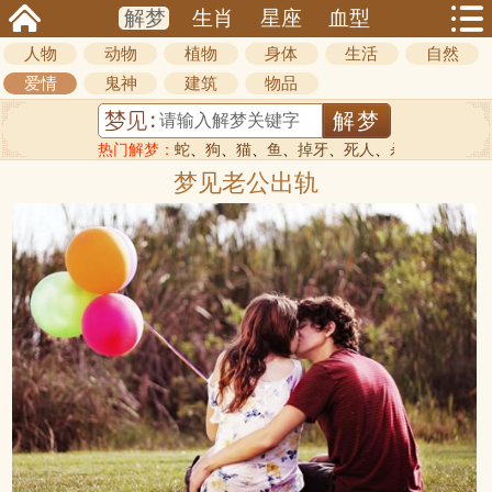
解梦
生肖
星座
血型
人物
动物
植物
身体
生活
自然
爱情
鬼神
建筑
物品
热门解梦：
蛇
、
狗
、
猫
、
鱼
、
掉牙
、
死人
、
杀人
梦见老公出轨