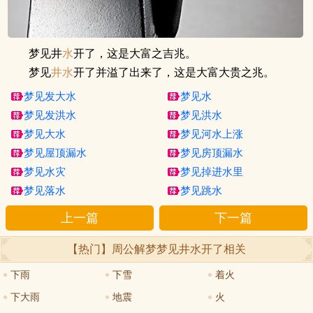
梦见井
水
开了，这是大富之吉兆。
梦见
井水
开了并溢了出来了，这是大富大贵之兆。
梦见发大水
梦见水
梦见发洪水
梦见洪水
梦见大水
梦见河水上涨
梦见屋顶漏水
梦见房顶漏水
梦见水灾
梦见掉进水里
梦见落水
梦见跳水
上一篇
下一篇
【热门】周公解梦
梦见井水开了
相关
下雨
下雪
着火
下大雨
地震
火