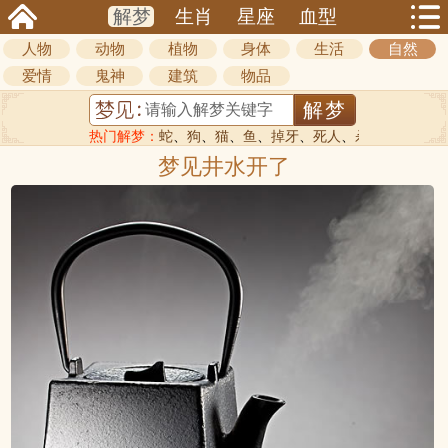
解梦
生肖
星座
血型
人物
动物
植物
身体
生活
自然
爱情
鬼神
建筑
物品
热门解梦：
蛇
、
狗
、
猫
、
鱼
、
掉牙
、
死人
、
杀人
梦见井水开了