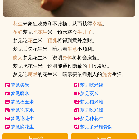
花生
米象征收敛和不张扬，从而获得
幸福
。
孕妇
梦见
吃花生
米，预示将会
生儿子
。
梦见吃
花
生米，
预兆
将得到意外之财。
梦见丢失花生米，暗示着
生意
不顺利。
病人
梦见花生米，说明
身体
将将会康复。
梦见吃花生米，说明能通过隐蔽的
手
段发财。
梦见吃
腐烂
的花生米，暗示要依靠别人的
施舍
生活。
梦见买米
梦见吃米线
梦见磨米
梦见粟米
梦见收玉米
梦见稻米堆
梦见吃玉米
梦见吃米饭
梦见吃花生
梦见种花生
梦见摘花生
梦见多米诺骨牌