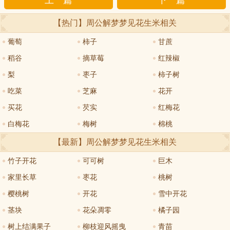
上一篇
下一篇
【热门】周公解梦
梦见花生米
相关
葡萄
柿子
甘蔗
稻谷
摘草莓
红辣椒
梨
枣子
柿子树
吃菜
芝麻
花开
买花
芡实
红梅花
白梅花
梅树
棉桃
【最新】周公解梦
梦见花生米
相关
竹子开花
可可树
巨木
家里长草
枣花
桃树
樱桃树
开花
雪中开花
茎块
花朵凋零
橘子园
树上结满果子
柳枝迎风摇曳
青苗