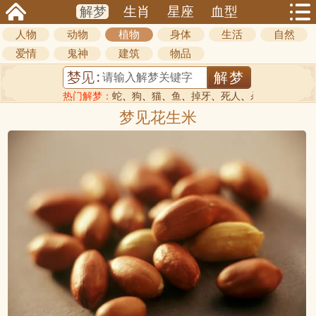
解梦
生肖
星座
血型
人物
动物
植物
身体
生活
自然
爱情
鬼神
建筑
物品
热门解梦：
蛇
、
狗
、
猫
、
鱼
、
掉牙
、
死人
、
杀人
梦见花生米