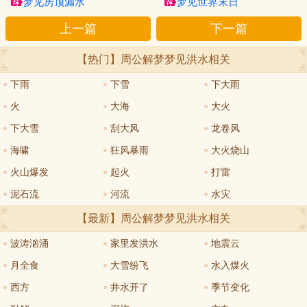
梦见房顶漏水
梦见世界末日
上一篇
下一篇
【热门】周公解梦
梦见洪水
相关
下雨
下雪
下大雨
火
大海
大火
下大雪
刮大风
龙卷风
海啸
狂风暴雨
大火烧山
火山爆发
起火
打雷
泥石流
河流
水灾
【最新】周公解梦
梦见洪水
相关
波涛汹涌
家里发洪水
地震云
月全食
大雪纷飞
水入煤火
西方
井水开了
季节变化