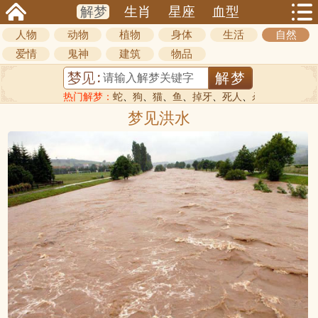
解梦
生肖
星座
血型
人物
动物
植物
身体
生活
自然
爱情
鬼神
建筑
物品
热门解梦：
蛇
、
狗
、
猫
、
鱼
、
掉牙
、
死人
、
杀人
梦见洪水