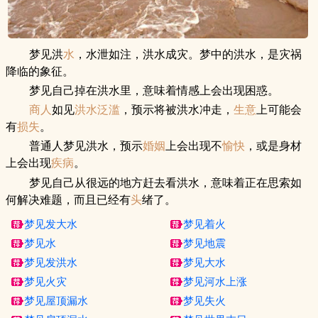
梦见洪
水
，水泄如注，洪水成灾。梦中的洪水，是灾祸
降临的象征。
梦见自己掉在洪水里，意味着情感上会出现困惑。
商人
如见
洪水泛滥
，预示将被洪水冲走，
生意
上可能会
有
损失
。
普通人梦见洪水，预示
婚姻
上会出现不
愉快
，或是身材
上会出现
疾病
。
梦见自己从很远的地方赶去看洪水，意味着正在思索如
何解决难题，而且已经有
头
绪了。
梦见发大水
梦见着火
梦见水
梦见地震
梦见发洪水
梦见大水
梦见火灾
梦见河水上涨
梦见屋顶漏水
梦见失火