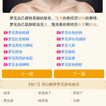
梦见自己拥有美丽的肤色，
预兆
你将经历
愉快
的事情。
梦见自己肌肤暗淡无
光
，预兆着你将经历
失望
和
疾病
。
梦见黑色棺材
梦见白色的狗
梦见红色棺材
梦见穿白色婚纱
梦见黑色大蟒蛇
梦见七彩
梦见橙色
梦见褐色
梦见明亮的色彩
梦见靛青
梦见金色蟒蛇
梦见彩色的蛇
上一篇
下一篇
【热门】周公解梦
梦见肤色
相关
掉牙
牙齿掉了
牙掉了
剪头发
掉牙齿
大便