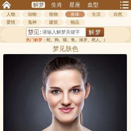
解梦
生肖
星座
血型
人物
动物
植物
身体
生活
自然
爱情
鬼神
建筑
物品
热门解梦：
蛇
、
狗
、
猫
、
鱼
、
掉牙
、
死人
、
杀人
梦见肤色