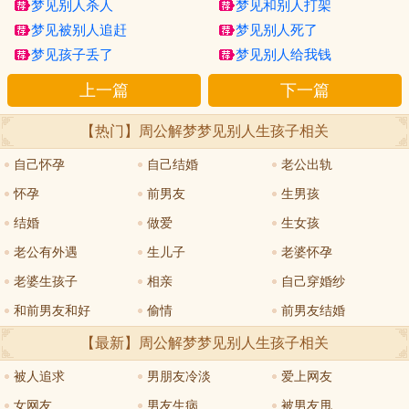
梦见别人杀人
梦见和别人打架
梦见被别人追赶
梦见别人死了
梦见孩子丢了
梦见别人给我钱
上一篇
下一篇
【热门】周公解梦
梦见别人生孩子
相关
自己怀孕
自己结婚
老公出轨
怀孕
前男友
生男孩
结婚
做爱
生女孩
老公有外遇
生儿子
老婆怀孕
老婆生孩子
相亲
自己穿婚纱
和前男友和好
偷情
前男友结婚
【最新】周公解梦
梦见别人生孩子
相关
被人追求
男朋友冷淡
爱上网友
女网友
男友生病
被男友甩