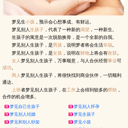
梦见生
小孩
，预示会心想事成、有财运。
梦见别人
生孩子
，代表了一种新的
渴望
，一种新生。
生孩子的寓意是一次脱胎换骨，是一个全新的自我。
梦见别人生孩子，是
男孩
，说明梦者将会生活
幸福
。
梦见别人生孩子，是
女孩
，说明在
财物
上将会有
收获
。
女人
梦见别人生孩子，万事顺意，与人合伙经营
事业
可
成功
。
商人
梦见别人生孩子，将很快找到商业伙伴，一切顺利
通达。
上班
者梦见别人生孩子，在
工作
上会得到较多的
帮助
，
合作的机会增多。
梦见自己生孩子
梦见别人怀孕
梦见别人结婚
梦见生孩子
梦见和别人吵架
梦见小孩