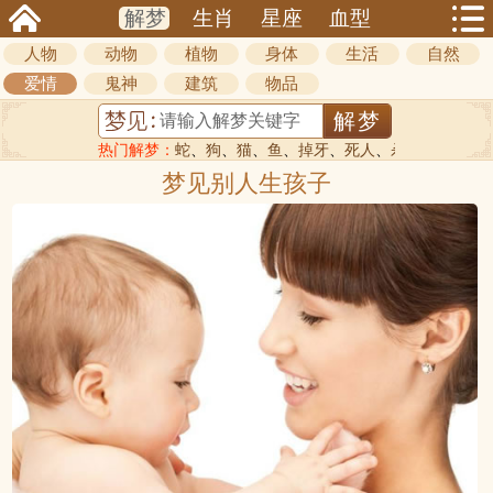
解梦
生肖
星座
血型
人物
动物
植物
身体
生活
自然
爱情
鬼神
建筑
物品
热门解梦：
蛇
、
狗
、
猫
、
鱼
、
掉牙
、
死人
、
杀人
梦见别人生孩子